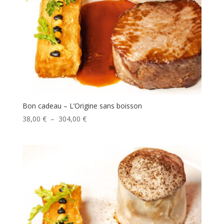
Bon cadeau – L’Origine sans boisson
Plage
38,00
€
–
304,00
€
de
prix :
38,00 €
à
304,00 €