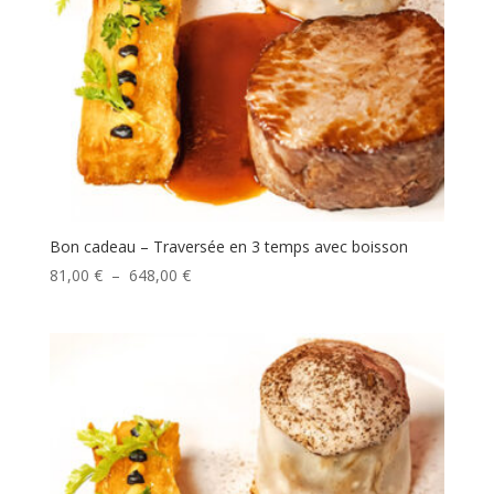
Bon cadeau – Traversée en 3 temps avec boisson
Plage
81,00
€
–
648,00
€
de
prix :
81,00 €
à
648,00 €