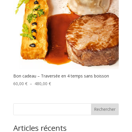
Bon cadeau – Traversée en 4 temps sans boisson
Plage
60,00
€
–
480,00
€
de
prix :
60,00 €
Rechercher
à
480,00 €
Articles récents