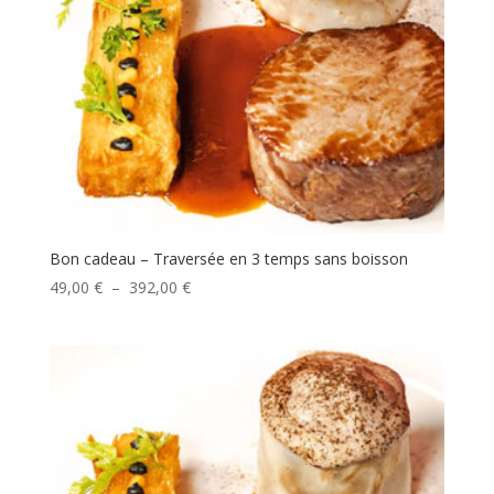
Bon cadeau – Traversée en 3 temps sans boisson
Plage
49,00
€
–
392,00
€
de
prix :
49,00 €
à
392,00 €