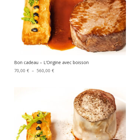
Bon cadeau – L’Origine avec boisson
Plage
70,00
€
–
560,00
€
de
prix :
70,00 €
à
560,00 €