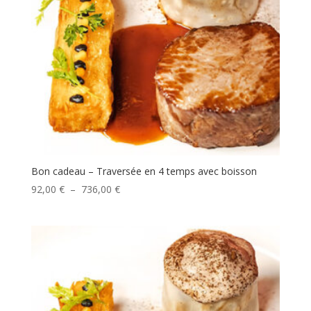
Bon cadeau – Traversée en 4 temps avec boisson
Plage
92,00
€
–
736,00
€
de
prix :
92,00 €
à
736,00 €